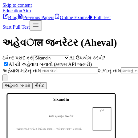
Skip to content
Education
Aim
Blog
Previous Papers
Online Exams
🧠 Full Test
Start Full Test
અહેવाल જનરેટર (Aheval)
ઇવેન્ટ પસંદ કરો
AI ઉપયોગ કરવો?
AI થી અહેવાલ બનાવો (server API જરૂરી)
અહેવાલ માટેનું નામ
શાળાનું નામ
અહેવાલ બનાવો
રીસેટ
Sixandin
______
ફોટો
આથી પ્રમાણિત થાય છે કે
____________________
અહેવાલ (અહીં જનરેટ થયેલ ટેક્સ્ટ દેખાશે) — "અહેવાલ બનાવો" બટન દબાવો.