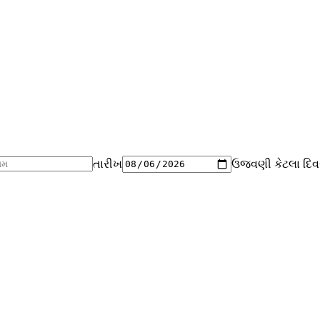
તારીખ
ઉજવણી કેટલા દિવ